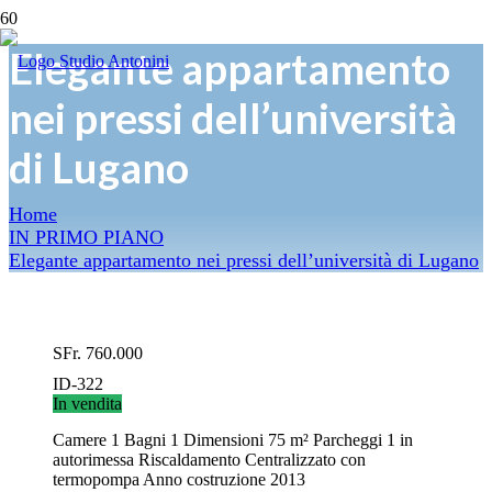
Elegante appartamento
nei pressi dell’università
di Lugano
Home
IN PRIMO PIANO
Elegante appartamento nei pressi dell’università di Lugano
SFr.
760.000
ID-322
In vendita
Camere
1
Bagni
1
Dimensioni
75 m²
Parcheggi
1 in
autorimessa
Riscaldamento
Centralizzato con
termopompa
Anno costruzione
2013