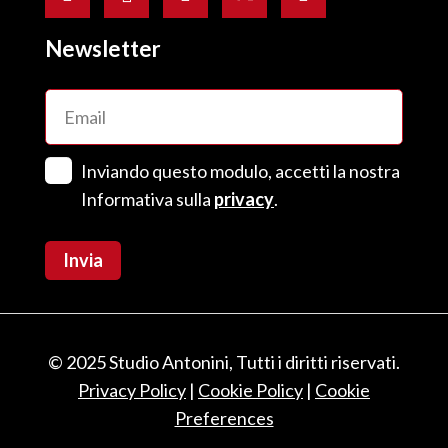
Newsletter
Email
(Obbligatorio)
Senza
Inviando questo modulo, accetti la nostra
Titolo
(Obbligatorio)
Informativa sulla
privacy
.
© 2025 Studio Antonini, Tutti i diritti riservati.
Privacy Policy
|
Cookie Policy
|
Cookie
Preferences